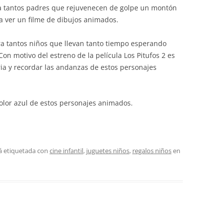
ara tantos padres que rejuvenecen de golpe un montón
ra ver un filme de dibujos animados.
a tantos niños que llevan tanto tiempo esperando
Con motivo del estreno de la película Los Pitufos 2 es
a y recordar las andanzas de estos personajes
color azul de estos personajes animados.
á etiquetada con
cine infantil
,
juguetes niños
,
regalos niños
en