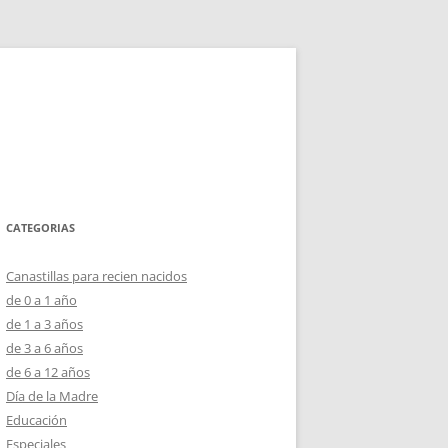
CATEGORIAS
Canastillas para recien nacidos
de 0 a 1 año
de 1 a 3 años
de 3 a 6 años
de 6 a 12 años
Día de la Madre
Educación
Especiales