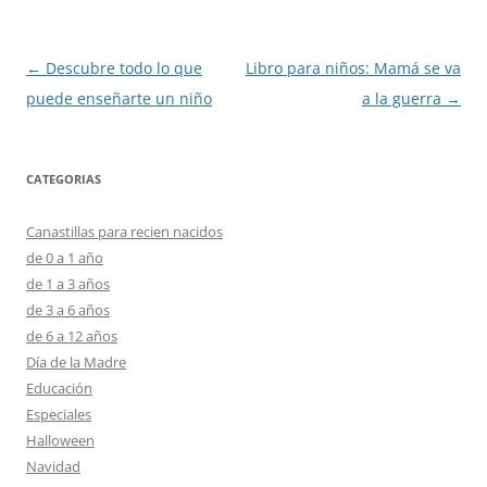
Navegación
←
Descubre todo lo que
Libro para niños: Mamá se va
de
puede enseñarte un niño
a la guerra
→
entradas
CATEGORIAS
Canastillas para recien nacidos
de 0 a 1 año
de 1 a 3 años
de 3 a 6 años
de 6 a 12 años
Día de la Madre
Educación
Especiales
Halloween
Navidad