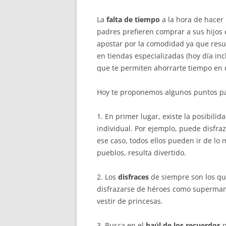
La
falta de tiempo
a la hora de hacer 
padres prefieren comprar a sus hijos 
apostar por la comodidad ya que resu
en tiendas especializadas (hoy día in
que te permiten ahorrarte tiempo en 
Hoy te proponemos algunos puntos p
1. En primer lugar, existe la posibili
individual. Por ejemplo, puede disfr
ese caso, todos ellos pueden ir de lo
pueblos, resulta divertido.
2. Los
disfraces
de siempre son los que
disfrazarse de héroes como superman 
vestir de princesas.
3. Busca en el
baúl de los recuerdos
p