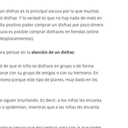
un disfraz es la principal excusa por la que muchos
el disfraz. Y la verdad es que no hay nada de malo en
lta positivo poder comprar un disfraz por poco dinero
cluso es posible comprar disfraces en tiendas online
desplazamientos).
ara pensar en la
elección de un disfraz
:
dad de que el niño se disfrace en grupo o de forma
azarse con su grupo de amigos o con su hermano. En
 mismo porque este tipo de planes, muy dado en los
 siguen triunfando. Es decir, a los niños les encanta
o spiderman, mientras que a las niñas les encanta
orque seguro que encuentras ropa con la que poder