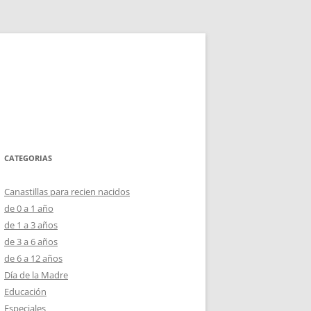
CATEGORIAS
Canastillas para recien nacidos
de 0 a 1 año
de 1 a 3 años
de 3 a 6 años
de 6 a 12 años
Día de la Madre
Educación
Especiales