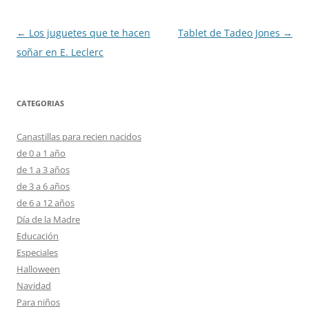
Navegación
←
Los juguetes que te hacen
Tablet de Tadeo Jones
→
de
soñar en E. Leclerc
entradas
CATEGORIAS
Canastillas para recien nacidos
de 0 a 1 año
de 1 a 3 años
de 3 a 6 años
de 6 a 12 años
Día de la Madre
Educación
Especiales
Halloween
Navidad
Para niños