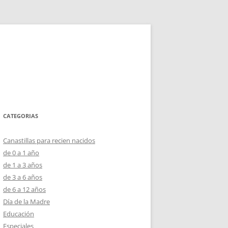
CATEGORIAS
Canastillas para recien nacidos
de 0 a 1 año
de 1 a 3 años
de 3 a 6 años
de 6 a 12 años
Día de la Madre
Educación
Especiales