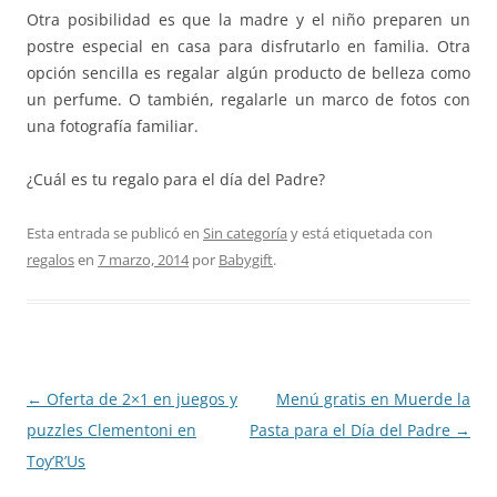
Otra posibilidad es que la madre y el niño preparen un
postre especial en casa para disfrutarlo en familia. Otra
opción sencilla es regalar algún producto de belleza como
un perfume. O también, regalarle un marco de fotos con
una fotografía familiar.
¿Cuál es tu regalo para el día del Padre?
Esta entrada se publicó en
Sin categoría
y está etiquetada con
regalos
en
7 marzo, 2014
por
Babygift
.
Navegación
←
Oferta de 2×1 en juegos y
Menú gratis en Muerde la
de
puzzles Clementoni en
Pasta para el Día del Padre
→
entradas
Toy’R’Us