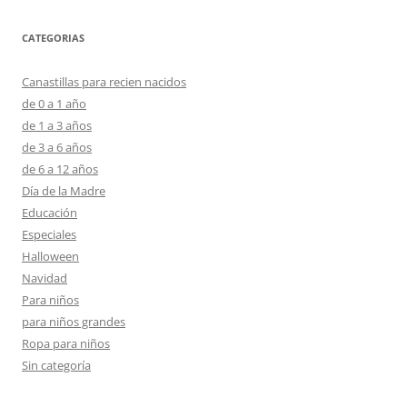
CATEGORIAS
Canastillas para recien nacidos
de 0 a 1 año
de 1 a 3 años
de 3 a 6 años
de 6 a 12 años
Día de la Madre
Educación
Especiales
Halloween
Navidad
Para niños
para niños grandes
Ropa para niños
Sin categoría