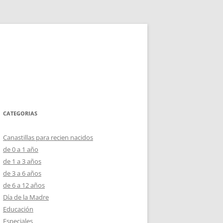
CATEGORIAS
Canastillas para recien nacidos
de 0 a 1 año
de 1 a 3 años
de 3 a 6 años
de 6 a 12 años
Día de la Madre
Educación
Especiales