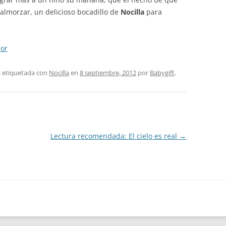
 almorzar, un delicioso bocadillo de
Nocilla
para
lor
á etiquetada con
Nocilla
en
8 septiembre, 2012
por
Babygift
.
Lectura recomendada: El cielo es real
→