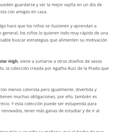
s pueden guardarse y ser la mejor vajilla en un día de
esta con amigos en casa.
algo hace que los niños se ilusionen y aprendan a
n general, los niños lo quieren todo muy rápido de una
nsable buscar estrategias que alimenten su motivación
ter High
, viene a sumarse a otros diseños de vasos
, la colección creada por Agatha Ruiz de la Prada que
ción menos colorista pero igualmente, divertida y
os tienen muchas obligaciones, por ello, también es
recio. Y esta colección puede ser estupenda para
s renovados, tener más ganas de estudiar y de ir al
grar más a un niño su mañana, que el hecho de que