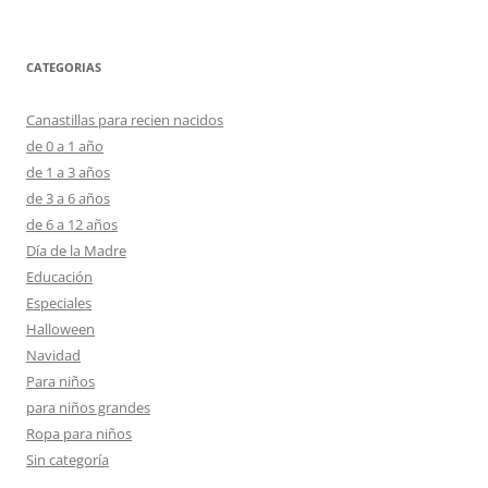
entradas
CATEGORIAS
Canastillas para recien nacidos
de 0 a 1 año
de 1 a 3 años
de 3 a 6 años
de 6 a 12 años
Día de la Madre
Educación
Especiales
Halloween
Navidad
Para niños
para niños grandes
Ropa para niños
Sin categoría