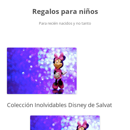
Saltar
al
Regalos para niños
contenido
Para recién nacidos y no tanto
Colección Inolvidables Disney de Salvat