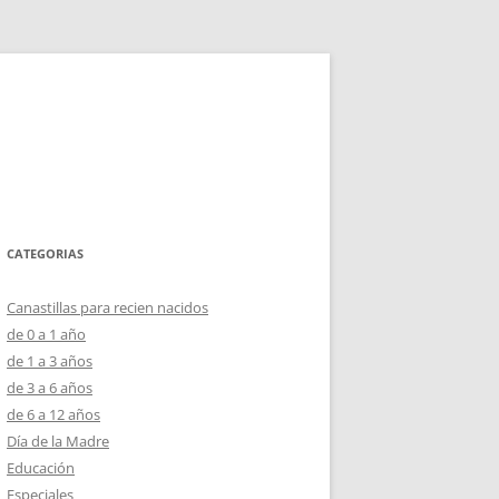
CATEGORIAS
Canastillas para recien nacidos
de 0 a 1 año
de 1 a 3 años
de 3 a 6 años
de 6 a 12 años
Día de la Madre
Educación
Especiales