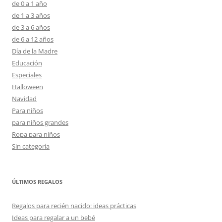
de 0 a 1 año
de 1 a 3 años
de 3 a 6 años
de 6 a 12 años
Día de la Madre
Educación
Especiales
Halloween
Navidad
Para niños
para niños grandes
Ropa para niños
Sin categoría
ÚLTIMOS REGALOS
Regalos para recién nacido: ideas prácticas
Ideas para regalar a un bebé