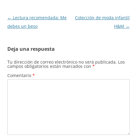
Navegación
←
Lectura recomendada: Me
Colección de moda infantil
de
debes un beso
H&M
→
entradas
Deja una respuesta
Tu dirección de correo electrónico no será publicada.
Los
campos obligatorios están marcados con
*
Comentario
*