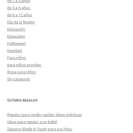
de 1 a 3 años
de 3 a 6 años
de 6 a 12 años
Día de la Madre
Educación
Especiales
Halloween
Navidad
Para niños
para niños grandes
Ropa para niños
Sin categoría
ÚLTIMOS REGALOS
Regalos para recién nacido: ideas prácticas
Ideas para regalar a un bebé
Zapatos Made in Spain para tus hijos