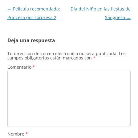
Navegación
←
Película recomendada:
Día del Niño en las fiestas de
de
Princesa por sorpresa 2
Sangüesa
→
entradas
Deja una respuesta
Tu dirección de correo electrónico no será publicada.
Los
campos obligatorios están marcados con
*
Comentario
*
Nombre
*