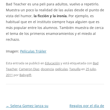
Bad Teacher es una peli para adultos, vuelvo a repetirlo.
Muestra un poco la realidad de las aulas desde el punto de
vista del humor,
la ficción y la ironía.
Por ejemplo, es
habitual que en el instituto siempre haya alguien que es
más popular entre los alumnos. También muestra de cerca
el tema de los primeros enamoramientos y el miedo al
rechazo.
Imagen:
Películas Tráiler
Esta entrada se publicó en
Educación
y está etiquetada con
Bad
Teacher
,
Cameron Diaz
,
docencia
,
películas
,
Taquilla
en
25 julio,
2011
por
Babygift
.
Navegación
←
Selena Gomez lanza su
Regalos por el día de