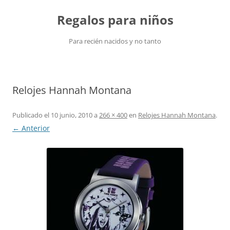
Saltar
al
Regalos para niños
contenido
Para recién nacidos y no tanto
Relojes Hannah Montana
Publicado el
10 junio, 2010
a
266 × 400
en
Relojes Hannah Montana
.
← Anterior